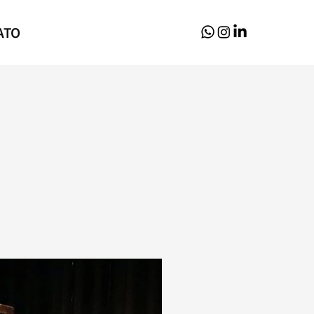
ATO
vistas e
ionais
l